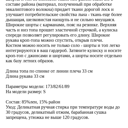
составе района (материал, полученный при обработке
эвкалиптового волокна) придает ткани дорогой лоск и
улучшает потребительские свойства льна - ткань еще более
дышащая, шелковистая наощупь и не сильно мнущаяся.
Широкие шорты с карманами, пояс на резинке. Верхняя
часть и низ топа прошит эластичной строчкой, а кулиска
спереди позволяет регулировать его длину. Широкие
рукава кроп-топа можно спустить, открыв плечи.
Костюм можно носить не только соло - шорты и топ легко
интегрируются в ваш гардероб. Затяните кулиску и носите
кроп-топ с джинсами и шортами, а шорты носите отдельно
как базу летних образов.
Длина топа по спинке от линии плеча 33 см
Длина рукава 33 см
Параметры модели: 173/82/61/89
На модели размер: S
Состав: 85%лен, 15% район
Уход: Деликатная ручная стирка при температуре воды до
30 градусов, деликатный отжим, барабанная сушка
запрещена, утюжка не выше 120 градусов.